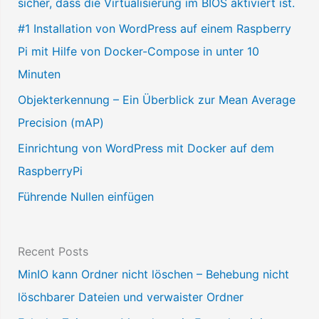
sicher, dass die Virtualisierung im BIOS aktiviert ist.
e
a
#1 Installation von WordPress auf einem Raspberry
u
Pi mit Hilfe von Docker-Compose in unter 10
s
Minuten
w
Objekterkennung – Ein Überblick zur Mean Average
ä
Precision (mAP)
h
Einrichtung von WordPress mit Docker auf dem
l
RaspberryPi
e
Führende Nullen einfügen
n
Recent Posts
MinIO kann Ordner nicht löschen – Behebung nicht
löschbarer Dateien und verwaister Ordner