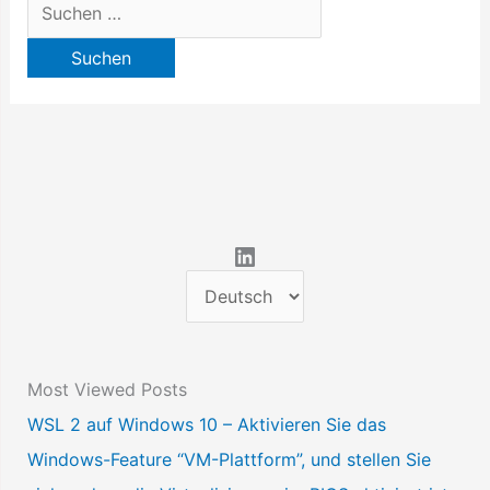
Suchen
nach:
LinkedIn
S
p
r
Most Viewed Posts
a
WSL 2 auf Windows 10 – Aktivieren Sie das
c
Windows-Feature “VM-Plattform”, und stellen Sie
h