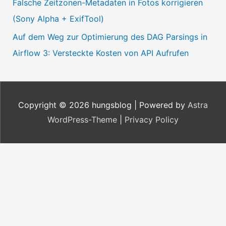
Falsche Zeitzonen-Metadaten in Fotos korrigieren
(Sony Alpha + ExifTool)
Auf dem Weg zur Optimierung des DAG Parsings in
Airflow 3: Versteckte Kosten von API Aufrufen
Copyright © 2026
hungsblog
| Powered by
Astra
WordPress-Theme
|
Privacy Policy