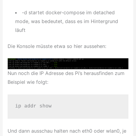
-d startet docker-compose im detached
mode, was bedeutet, dass es im Hintergrund
läuft
Die Konsole müsste etwa so hier aussehen:
Nun noch die IP Adresse des Pi’s herausfinden zum
Beispiel wie folgt:
ip addr show
Und dann ausschau halten nach eth0 oder wlan0, je