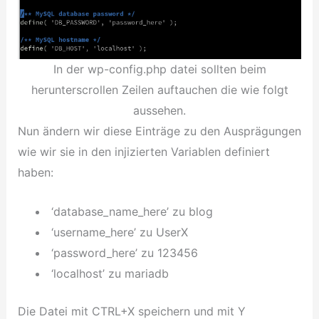
In der wp-config.php datei sollten beim
herunterscrollen Zeilen auftauchen die wie folgt
aussehen.
Nun ändern wir diese Einträge zu den Ausprägungen
wie wir sie in den injizierten Variablen definiert
haben:
‘database_name_here’ zu blog
‘username_here’ zu UserX
‘password_here’ zu 123456
‘localhost’ zu mariadb
Die Datei mit CTRL+X speichern und mit Y