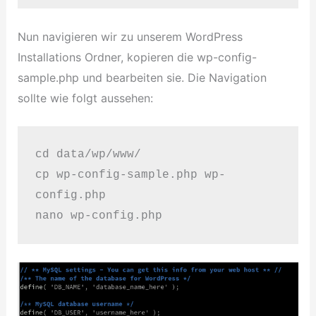
Nun navigieren wir zu unserem WordPress
Installations Ordner, kopieren die wp-config-
sample.php und bearbeiten sie. Die Navigation
sollte wie folgt aussehen:
cd data/wp/www/ 

cp wp-config-sample.php wp-
config.php 

nano wp-config.php