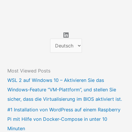
LinkedIn
S
p
r
Most Viewed Posts
a
WSL 2 auf Windows 10 – Aktivieren Sie das
c
Windows-Feature “VM-Plattform”, und stellen Sie
h
sicher, dass die Virtualisierung im BIOS aktiviert ist.
e
a
#1 Installation von WordPress auf einem Raspberry
u
Pi mit Hilfe von Docker-Compose in unter 10
s
Minuten