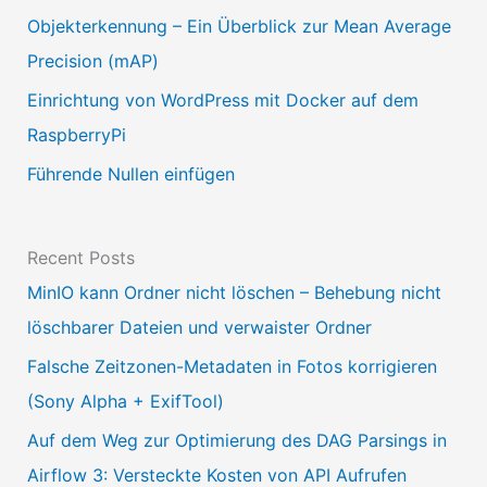
w
Objekterkennung – Ein Überblick zur Mean Average
ä
Precision (mAP)
h
Einrichtung von WordPress mit Docker auf dem
l
RaspberryPi
e
Führende Nullen einfügen
n
Recent Posts
MinIO kann Ordner nicht löschen – Behebung nicht
löschbarer Dateien und verwaister Ordner
Falsche Zeitzonen-Metadaten in Fotos korrigieren
(Sony Alpha + ExifTool)
Auf dem Weg zur Optimierung des DAG Parsings in
Airflow 3: Versteckte Kosten von API Aufrufen