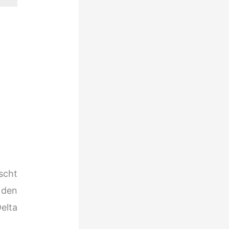
scht
 den
Delta