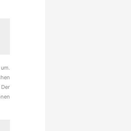
 um.
chen
 Der
onen