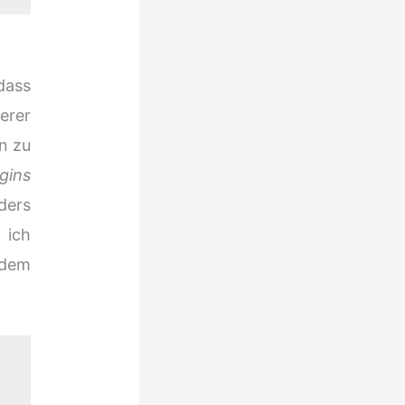
dass
erer
n zu
gins
ders
 ich
ndem