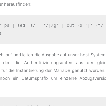
er herausfinden:
r ps | sed 's/   */|/g' | cut -d '|' -f7 
)
l auf und leiten die Ausgabe auf unser host System
en die Authentifizierungsdaten aus der glei
e für die Instantiierung der MariaDB genutzt wurden.
noch ein Datumspräfix um einzelne Abzugsversi