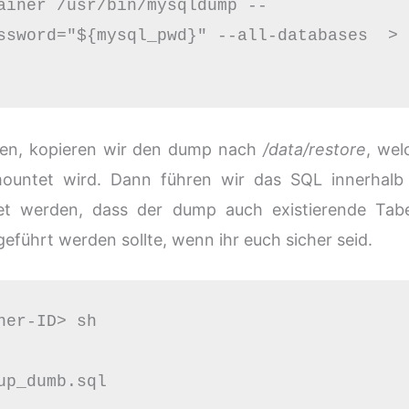
ainer /usr/bin/mysqldump --
ssword="${mysql_pwd}" --all-databases  > 
len, kopieren wir den dump nach
/data/restore
, wel
mountet wird. Dann führen wir das SQL innerhalb
et werden, dass der dump auch existierende Tabe
geführt werden sollte, wenn ihr euch sicher seid.
ner-ID> sh
up_dumb.sql