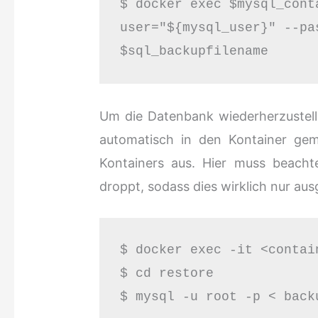
$ docker exec $mysql_cont
user="${mysql_user}" --pa
$sql_backupfilename
Um die Datenbank wiederherzustel
automatisch in den Kontainer ge
Kontainers aus. Hier muss beacht
droppt, sodass dies wirklich nur aus
$ docker exec -it <contai
$ cd restore
$ mysql -u root -p < back