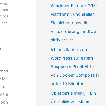
ssen,
Windows-Feature “VM-
e
pt auf
Plattform”, und stellen
a
dings
freich
Sie sicher, dass die
u
Virtualisierung im BIOS
s
aktiviert ist.
w
u
#1 Installation von
ä
WordPress auf einem
h
Raspberry Pi mit Hilfe
l
ress
von Docker-Compose in
e
 XML
unter 10 Minuten
n
 mit
Objekterkennung – Ein
male
Überblick zur Mean
doch