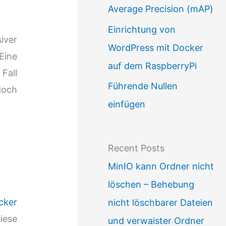
Average Precision (mAP)
Einrichtung von
siver
WordPress mit Docker
Eine
auf dem RaspberryPi
Fall
Führende Nullen
doch
einfügen
”
Recent Posts
MinIO kann Ordner nicht
löschen – Behebung
cker
nicht löschbarer Dateien
iese
und verwaister Ordner