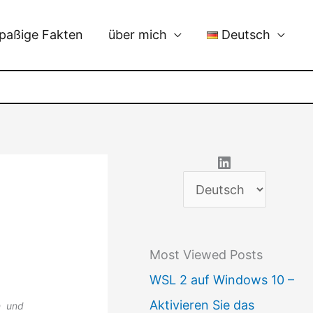
paßige Fakten
über mich
Deutsch
LinkedIn
S
p
r
Most Viewed Posts
a
WSL 2 auf Windows 10 –
c
Aktivieren Sie das
n und
h