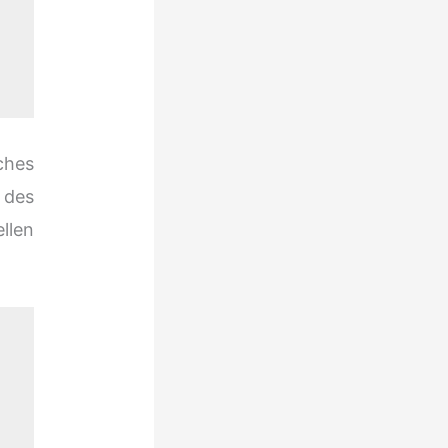
ches
 des
llen