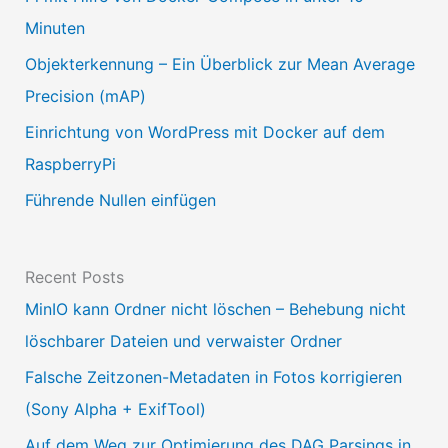
s
Minuten
w
Objekterkennung – Ein Überblick zur Mean Average
ä
Precision (mAP)
h
Einrichtung von WordPress mit Docker auf dem
l
RaspberryPi
e
Führende Nullen einfügen
n
Recent Posts
MinIO kann Ordner nicht löschen – Behebung nicht
löschbarer Dateien und verwaister Ordner
Falsche Zeitzonen-Metadaten in Fotos korrigieren
(Sony Alpha + ExifTool)
Auf dem Weg zur Optimierung des DAG Parsings in