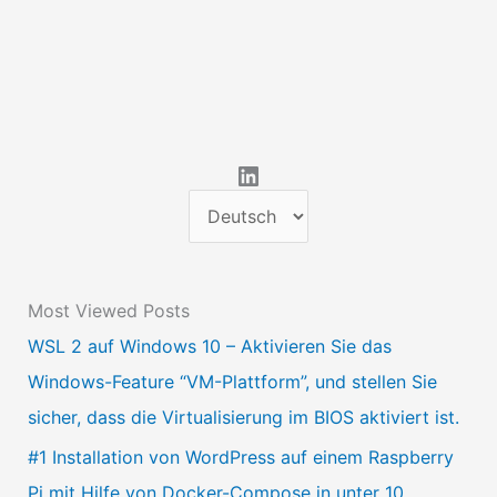
LinkedIn
S
p
r
Most Viewed Posts
a
WSL 2 auf Windows 10 – Aktivieren Sie das
c
Windows-Feature “VM-Plattform”, und stellen Sie
h
sicher, dass die Virtualisierung im BIOS aktiviert ist.
e
a
#1 Installation von WordPress auf einem Raspberry
u
Pi mit Hilfe von Docker-Compose in unter 10