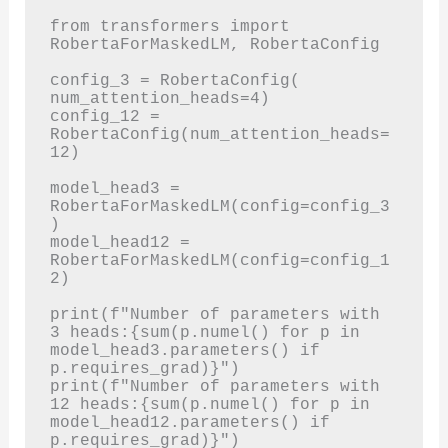
from transformers import 
RobertaForMaskedLM, RobertaConfig

config_3 = RobertaConfig( 
num_attention_heads=4)

config_12 = 
RobertaConfig(num_attention_heads=
12)

model_head3 = 
RobertaForMaskedLM(config=config_3
)

model_head12 = 
RobertaForMaskedLM(config=config_1
2)

print(f"Number of parameters with 
3 heads:{sum(p.numel() for p in 
model_head3.parameters() if 
p.requires_grad)}")

print(f"Number of parameters with 
12 heads:{sum(p.numel() for p in 
model_head12.parameters() if 
p.requires_grad)}")
