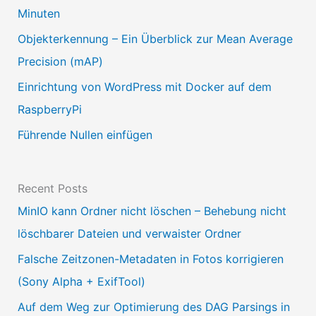
s
Minuten
w
Objekterkennung – Ein Überblick zur Mean Average
ä
Precision (mAP)
h
Einrichtung von WordPress mit Docker auf dem
l
RaspberryPi
e
Führende Nullen einfügen
n
Recent Posts
MinIO kann Ordner nicht löschen – Behebung nicht
löschbarer Dateien und verwaister Ordner
Falsche Zeitzonen-Metadaten in Fotos korrigieren
(Sony Alpha + ExifTool)
Auf dem Weg zur Optimierung des DAG Parsings in