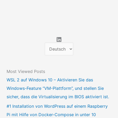
LinkedIn
S
p
r
Most Viewed Posts
a
WSL 2 auf Windows 10 – Aktivieren Sie das
c
Windows-Feature “VM-Plattform”, und stellen Sie
h
sicher, dass die Virtualisierung im BIOS aktiviert ist.
e
a
#1 Installation von WordPress auf einem Raspberry
u
Pi mit Hilfe von Docker-Compose in unter 10